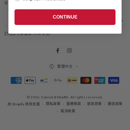
郵件訂閱
CONTINUE
在
此
訂閱即可享首單 10% 折扣
處
輸
Facebook
Instagram
入
語
電
繁體中文
言
郵
支
付
© 2026,
Concord Health
. All rights reserved.
方
隱私政策
服務條款
退款政策
運送政策
由 Shopify 技術支援
式
取消政策