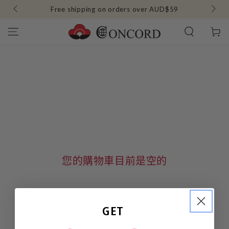
1984.
Free shipping on orders over AUD$59
跳到內容
購
物
車
您的購物車目前是空的
返回商店
GET