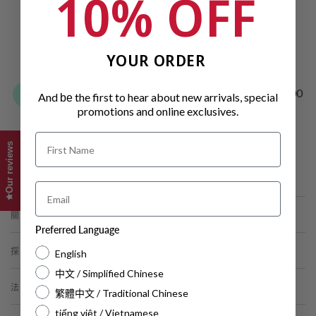
10% OFF
YOUR ORDER
And
the first to hear about new arrivals, special
be
promotions and online exclusives.
Name
Our reviews
Email
關於康道
Preferred Language
探索更多
English
中文 / Simplified Chinese
法律資訊
繁體中文 / Traditional Chinese
tiếng việt / Vietnamese